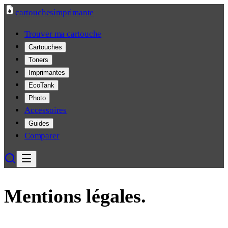
cartouches
imprimante
Trouver ma cartouche
Cartouches
Toners
Imprimantes
EcoTank
Photo
Accessoires
Guides
Comparer
Mentions légales.