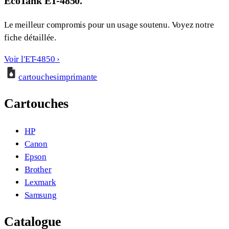
EcoTank ET-4850.
Le meilleur compromis pour un usage soutenu. Voyez notre
fiche détaillée.
Voir l'ET-4850
›
cartouches
imprimante
Cartouches
HP
Canon
Epson
Brother
Lexmark
Samsung
Catalogue