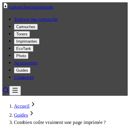
cartouches
imprimante
Trouver ma cartouche
Cartouches
Toners
Imprimantes
EcoTank
Photo
Accessoires
Guides
Comparer
Accueil
Guides
Combien coûte vraiment une page imprimée ?